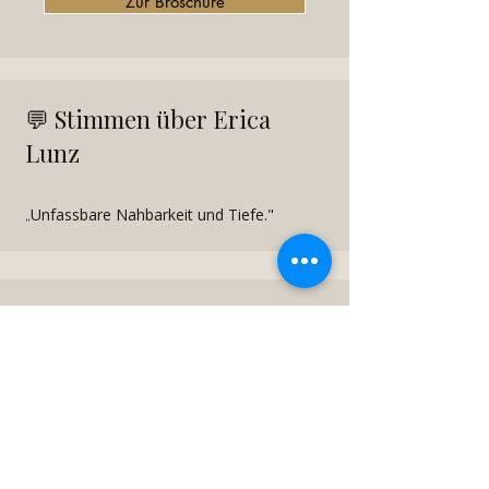
Zur Broschüre
💬 Stimmen über Erica
Lunz
Unfassbare Nahbarkeit und Tiefe."
„
📍
Einsatzorte
Hannover
Einsatzradius bis ca.300 km
Deutschlandweit und