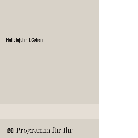
Hallelujah - L.Cohen
📖 Programm für Ihr