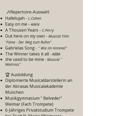
Repertoire-Auswahl
🎶
Hallelujah -
L.Cohen
Easy on me -
Adele
A Thousen Years -
C.Perry
Out here on my own -
Musical Film
"Fame - Der Weg zum Ruhm"
Gabrielas Song -
" Wie im Himmel"
The Winner takes it all
- ABBA
he used to be mine
S
- Musical "
Waitress"
🏆 Ausbildung
Diplomierte Musicaldarstellerin an
der Abraxas Musicalakademie
München
Musikgymnasium " Belveder"
Weimar (Fach Trompete)
6-Jähriges Privatstudium Trompete