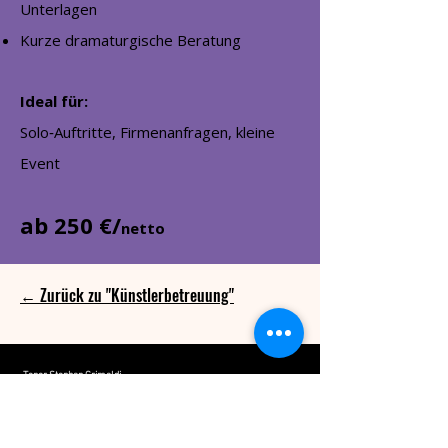
Unterlagen
Kurze dramaturgische Beratung
Ideal für:
Solo‑Auftritte, Firmenanfragen, kleine
Event
ab 250 €/
netto
← Zurück zu "Künstlerbetreuung"
Tenor Stephan Grimaldi
Gründer ClassicKlang Vision
Besuchen Sie auch Tenor Stephan Grimaldi
www.tenor-stephangrimaldi.de