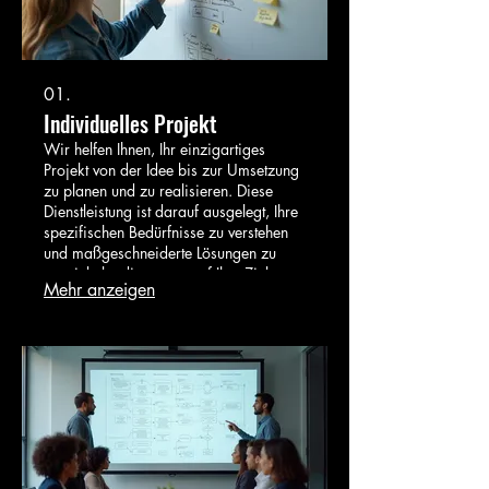
01.
Individuelles Projekt
Wir helfen Ihnen, Ihr einzigartiges
Projekt von der Idee bis zur Umsetzung
zu planen und zu realisieren. Diese
Dienstleistung ist darauf ausgelegt, Ihre
spezifischen Bedürfnisse zu verstehen
und maßgeschneiderte Lösungen zu
entwickeln, die genau auf Ihre Ziele
Mehr anzeigen
zugeschnitten sind. Lassen Sie uns
gemeinsam Ihren Erfolg gestalten.